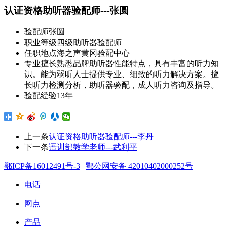
认证资格助听器验配师---张圆
验配师
张圆
职业等级
四级助听器验配师
任职地点
海之声黄冈验配中心
专业擅长
熟悉品牌助听器性能特点，具有丰富的听力知
识。能为弱听人士提供专业、细致的听力解决方案。擅
长听力检测分析，助听器验配，成人听力咨询及指导。
验配经验
13年
上一条
认证资格助听器验配师---李丹
下一条
语训部教学老师---武利平
鄂ICP备16012491号-3
|
鄂公网安备 42010402000252号
电话
网点
产品